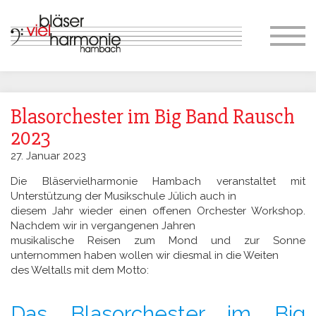
Organisation – Ansprechpartner
Philosophie
Dirigentin
Vorstand
Ansprechpartner
Proben
Blasorchester im Big Band Rausch
Jugend- & Bildungsarbeit
2023
Sommer-Workshop
27. Januar 2023
Die Bläservielharmonie Hambach veranstaltet mit
Konzerte
Unterstützung der Musikschule Jülich auch in
diesem Jahr wieder einen offenen Orchester Workshop.
Marsch- & Umzugsmusik
Nachdem wir in vergangenen Jahren
musikalische Reisen zum Mond und zur Sonne
Gesellschaftl. Engagement
unternommen haben wollen wir diesmal in die Weiten
des Weltalls mit dem Motto:
Kontakt
Das Blasorchester im Big