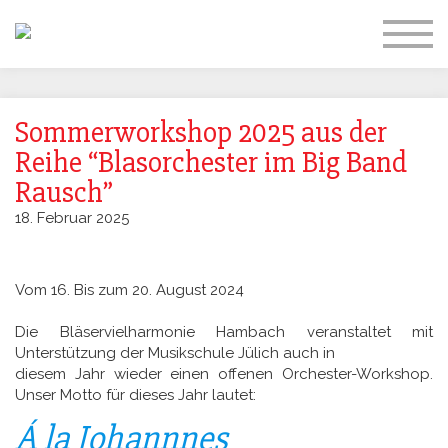
Organisation – Ansprechpartner
Sommerworkshop 2025 aus der
Reihe “Blasorchester im Big Band
Philosophie
Dirigentin
Vorstand
Ansprechpartner
Proben
Jugend- & Bildungsarbeit
Rausch”
Sommer-Workshop
18. Februar 2025
Konzerte
Vom 16. Bis zum 20. August 2024
Marsch- & Umzugsmusik
Die Bläservielharmonie Hambach veranstaltet mit
Unterstützung der Musikschule Jülich auch in
Gesellschaftl. Engagement
diesem Jahr wieder einen offenen Orchester-Workshop.
Unser Motto für dieses Jahr lautet:
Kontakt
Á la Johannnes