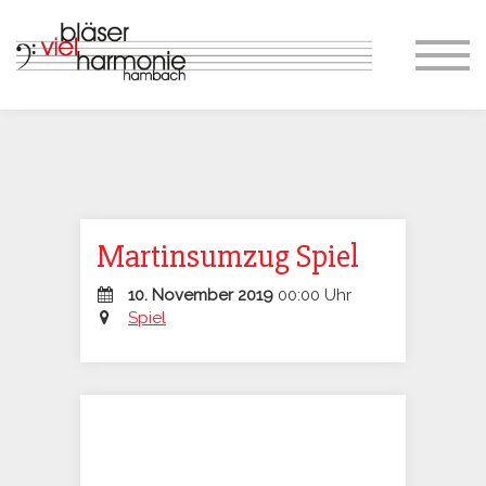
Organisation – Ansprechpartner
Philosophie
Dirigentin
Vorstand
Ansprechpartner
Proben
Jugend- & Bildungsarbeit
Sommer-Workshop
Martinsumzug Spiel
Konzerte
10. November 2019
00:00 Uhr
Spiel
Marsch- & Umzugsmusik
Gesellschaftl. Engagement
Kontakt