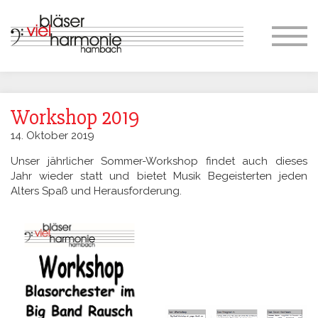
Organisation – Ansprechpartner
Philosophie
Dirigentin
Vorstand
Ansprechpartner
Proben
Jugend- & Bildungsarbeit
Workshop 2019
14. Oktober 2019
Sommer-Workshop
Unser jährlicher Sommer-Workshop findet auch dieses
Jahr wieder statt und bietet Musik Begeisterten jeden
Konzerte
Alters Spaß und Herausforderung.
Marsch- & Umzugsmusik
Gesellschaftl. Engagement
Kontakt